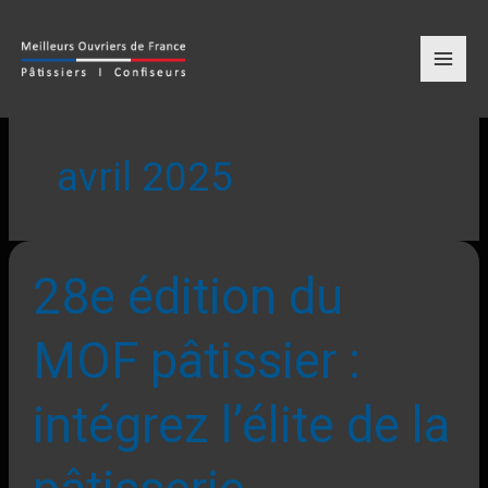
Aller
MAIN
au
contenu
MENU
avril 2025
28e
édition
28e édition du
du
MOF
MOF pâtissier :
pâtissier
:
intégrez
intégrez l’élite de la
l’élite
de
la
pâtisserie