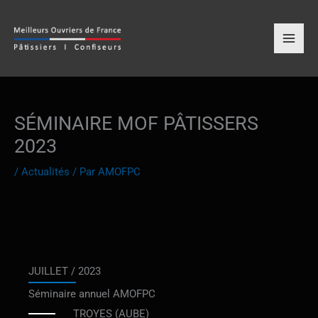
Aller
MAIN
au
contenu
MENU
SÉMINAIRE MOF PÂTISSERS
2023
/
Actualités
/ Par
AMOFPC
JUILLET / 2023
Séminaire annuel AMOFPC
TROYES (AUBE)