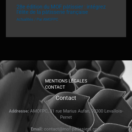
28e édition du MOF pâtissier : intégrez
l’élite de la pâtisserie française
Actualités
/ Par
AMOFPC
MENTIONS LÉGALES
CONTACT
Contact
Addresse:
AMOFPC, 31 rue Marius Aufan, 92300 Levallois-
Perret
Email:
contact@mof-patissiers.com